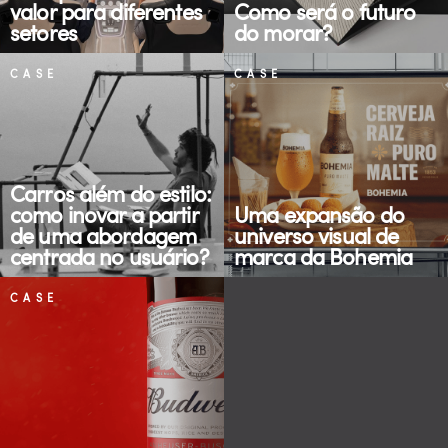
valor para diferentes
Como será o futuro
setores
do morar?
CASE
CASE
Carros além do estilo:
como inovar a partir
Uma expansão do
de uma abordagem
universo visual de
centrada no usuário?
marca da Bohemia
CASE