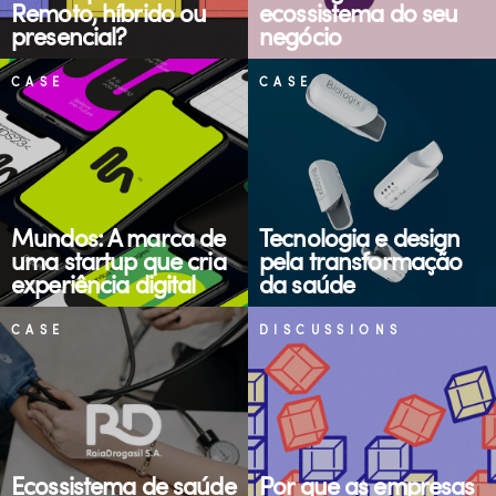
Remoto, híbrido ou
ecossistema do seu
presencial?
negócio
CASE
CASE
Mundos: A marca de
Tecnologia e design
uma startup que cria
pela transformação
experiência digital
da saúde
CASE
DISCUSSIONS
Ecossistema de saúde
Por que as empresas