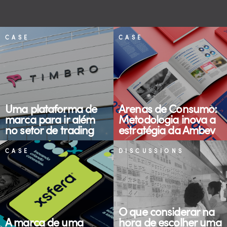
CASE
CASE
Uma plataforma de
Arenas de Consumo:
marca para ir além
Metodologia inova a
no setor de trading
estratégia da Ambev
CASE
DISCUSSIONS
O que considerar na
A marca de uma
hora de escolher uma