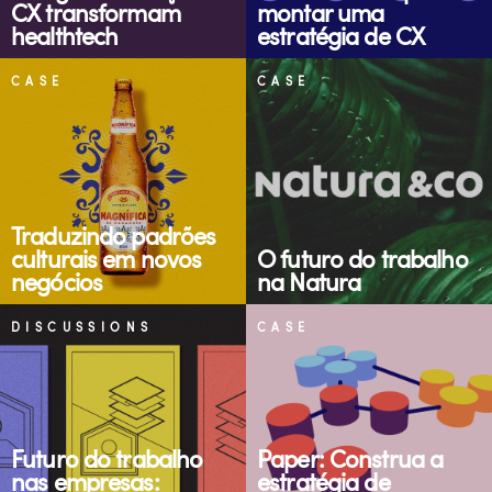
CX transformam
montar uma
healthtech
estratégia de CX
CASE
CASE
Traduzindo padrões
culturais em novos
O futuro do trabalho
negócios
na Natura
DISCUSSIONS
CASE
Futuro do trabalho
Paper: Construa a
nas empresas:
estratégia de