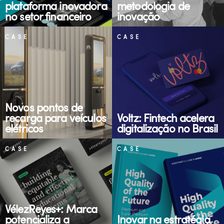
plataforma inovadora
metodologia de
no setor financeiro
inovação
CASE
CASE
Novos pontos de
recarga para veículos
Voltz: Fintech acelera
elétricos
digitalização no Brasil
CASE
CASE
VélezReyes+: Marca
potencializa a
Inovar na estratégia