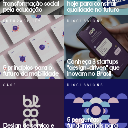
transformação social
hoje para construir
pela educação
qualidade no futuro
FUTURABILITY
DISCUSSIONS
Conheça 3 startups
5 princípios para o
"design-driven" que
futuro da mobilidade
inovam no Brasil
CASE
DISCUSSIONS
5 perguntas
Design de serviço e
fundamentais para