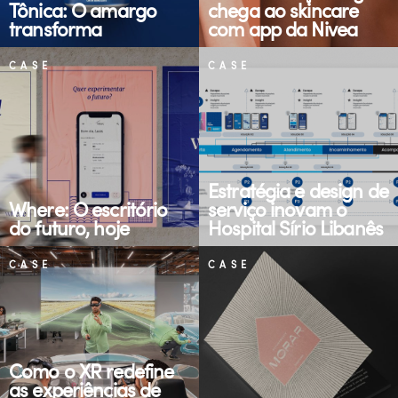
Tônica: O amargo
chega ao skincare
transforma
com app da Nivea
CASE
CASE
Estratégia e design de
Where: O escritório
serviço inovam o
do futuro, hoje
Hospital Sírio Libanês
CASE
CASE
Como o XR redefine
as experiências de