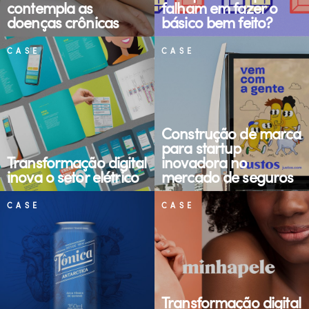
contempla as
falham em fazer o
doenças crônicas
básico bem feito?
CASE
CASE
Construção de marca
para startup
Transformação digital
inovadora no
inova o setor elétrico
mercado de seguros
CASE
CASE
Transformação digital