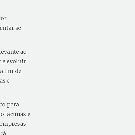
tor
entar se
levante ao
 e evoluir
a fim de
as e
co para
do lacunas e
a empresas
 já