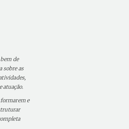
r bem de
a sobre as
atividades,
e atuação.
sformarem e
struturar
completa