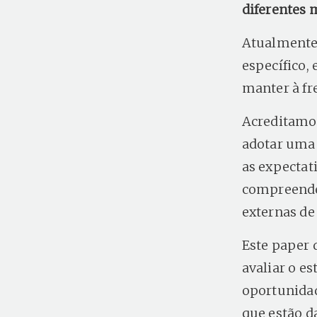
diferentes 
Atualmente,
específico,
manter à fr
Acreditamo
adotar uma 
as expectat
compreender
externas de
Este paper 
avaliar o e
oportunidad
que estão d