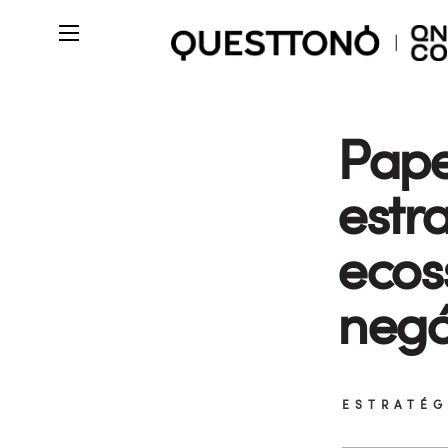
Pape
estr
ecos
negó
ESTRATÉG