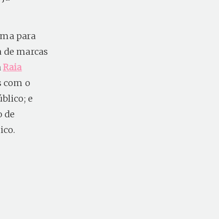
ema para
a de marcas
a
Raia
s com o
blico; e
o de
ico.