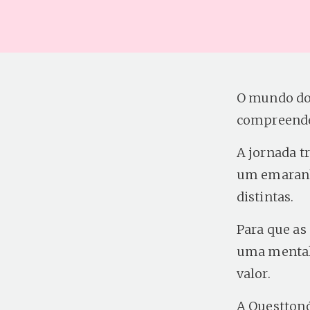
O mundo dos
compreende
A jornada t
um emaranha
distintas.
Para que as
uma mentali
valor.
A Questton