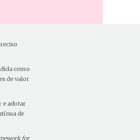
reciso
endida como
s de valor
 e adotar
ntínua de
amework for