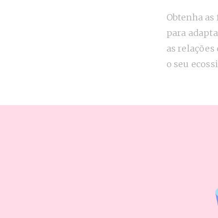
Obtenha as
para adaptar
as relações
o seu ecoss