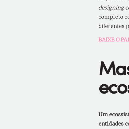
designing e
completo co
diferentes 
BAIXE O PA
Mas
eco
Um ecossis
entidades c