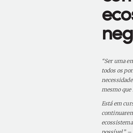
eco
neg
“Ser uma em
todos os pon
necessidades
mesmo que i
Está em cur
continuarem 
ecossistema
possível.” 