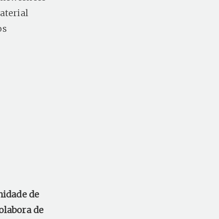
aterial
os
nidade de
olabora de