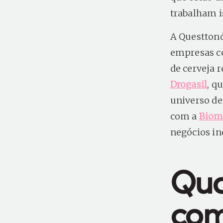
trabalham i
A Questtonó
empresas 
de cerveja 
Drogasil
, q
universo de
com a
Biom
negócios in
Qua
com