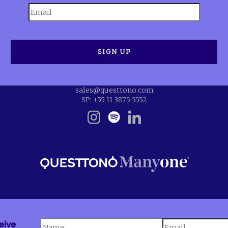
sales@questtono.com
SP: +55 11 3875 5552
eive