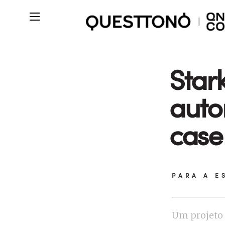
Star
auto
case
PARA A E
Um projeto 