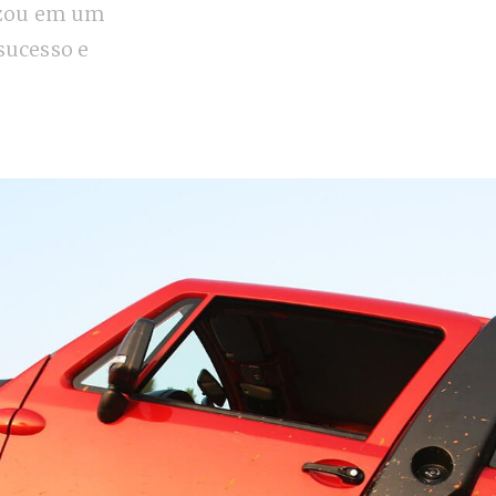
izou em um
sucesso e