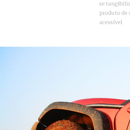
se tangibil
produto de 
acessível