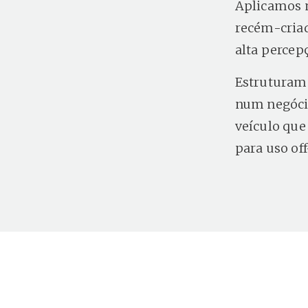
Aplicamos 
recém-criad
alta percepç
Estruturamo
num negócio
veículo que 
para uso of