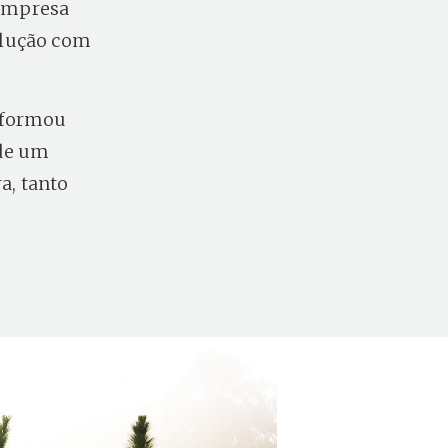
 empresa
olução com
sformou
 de um
a, tanto