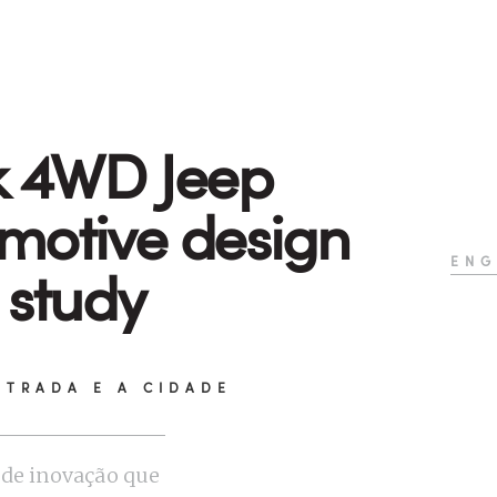
k 4WD Jeep
motive design
ENG
 study
STRADA E A CIDADE
de inovação que