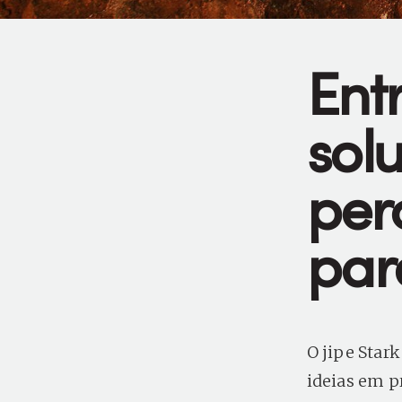
Ent
sol
per
para
O jipe Star
ideias em p