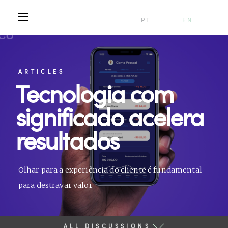
PT
EN
ARTICLES
Tecnologia com
significado acelera
resultados
Olhar para a experiência do cliente é fundamental
para destravar valor
ALL DISCUSSIONS