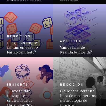
NEGÓCIOS
ARTICLES
Por que as empresas
falham em fazer o
Vamos falar de
básico bem feito?
Realidade Híbrida?
INSIGHTS
NEGÓCIOS
11 lições sobre
O que considerar na
inovação e
hora de escolher uma
criatividade do
metodologia de
HackTown 2022
inovação