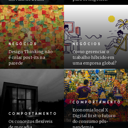
NEGÓCIOS
NEGÓCIOS
Design Thinking não
Como gerenciar o
é colar post-its na
trabalho híbrido em
parede
uma empresa global?
COMPORTAMENTO
Economia local X
COMPORTAMENTO
Digital first: o futuro
Os conceitos flexíveis
do consumo pós-
de moradia
pandemia