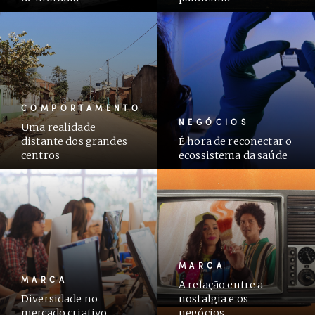
COMPORTAMENTO
NEGÓCIOS
Uma realidade
distante dos grandes
É hora de reconectar o
centros
ecossistema da saúde
MARCA
MARCA
A relação entre a
Diversidade no
nostalgia e os
mercado criativo
negócios