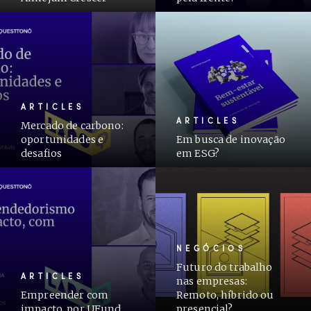
ARTICLES
ARTICLES
Mercado de carbono:
oportunidades e
Em busca de inovação
desafios
em ESG?
NEGÓCIOS
Futuro do trabalho
ARTICLES
nas empresas:
Empreender com
Remoto, híbrido ou
impacto, por UFund
presencial?