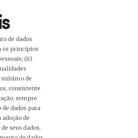
is
nto de dados
m os princípios
essoais; (ii)
inalidades
ao mínimo de
os, consistente
icação, sempre
o de dados para
la adoção de
 de seus dados,
tamento de dados