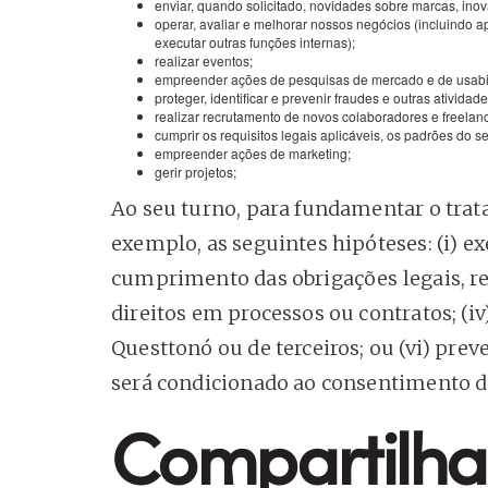
enviar, quando solicitado, novidades sobre marcas, ino
operar, avaliar e melhorar nossos negócios (incluindo 
executar outras funções internas);
realizar eventos;
empreender ações de pesquisas de mercado e de usabi
proteger, identificar e prevenir fraudes e outras ativida
realizar recrutamento de novos colaboradores e freelanc
cumprir os requisitos legais aplicáveis, os padrões do se
empreender ações de marketing;
gerir projetos;
Ao seu turno, para fundamentar o trat
exemplo, as seguintes hipóteses: (i) e
cumprimento das obrigações legais, regu
direitos em processos ou contratos; (iv
Questtonó ou de terceiros; ou (vi) pre
será condicionado ao consentimento do
Compartilh