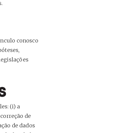
.
ínculo conosco
póteses,
legislações
s
s: (i) a
 correção de
ação de dados