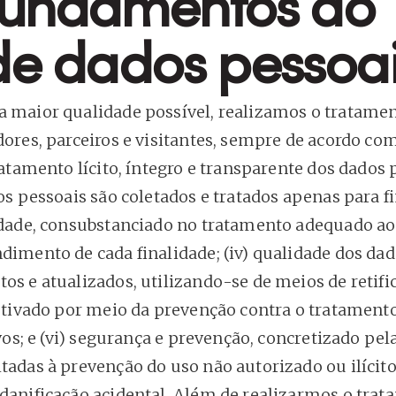
 fundamentos do
de dados pessoa
a maior qualidade possível, realizamos o tratame
dores, parceiros e visitantes, sempre de acordo co
atamento lícito, íntegro e transparente dos dados p
dos pessoais são coletados e tratados apenas para f
sidade, consubstanciado no tratamento adequado 
dimento de cada finalidade; (iv) qualidade dos dad
os e atualizados, utilizando-se de meios de retif
fetivado por meio da prevenção contra o tratament
ivos; e (vi) segurança e prevenção, concretizado pe
tadas à prevenção do uso não autorizado ou ilícito
 danificação acidental. Além de realizarmos o tra