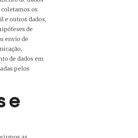
s coletamos os
l e outros dados,
hipóteses de
ou envio de
nicação,
ento de dados em
tadas pelos
s e
rirmos as