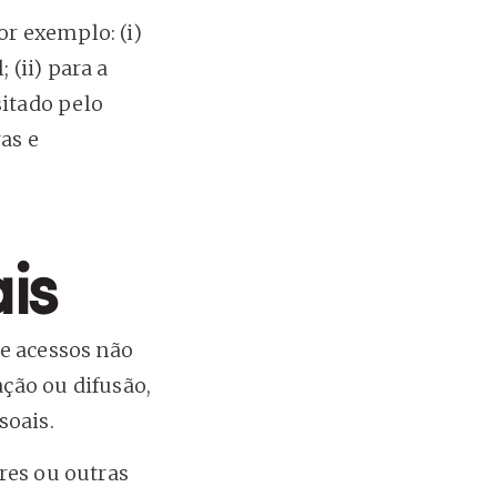
r exemplo: (i)
(ii) para a
itado pelo
as e
is
de acessos não
ação ou difusão,
soais.
res ou outras