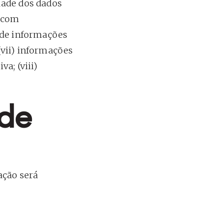
dade dos dados
s com
o de informações
(vii) informações
a; (viii)
 de
ação será