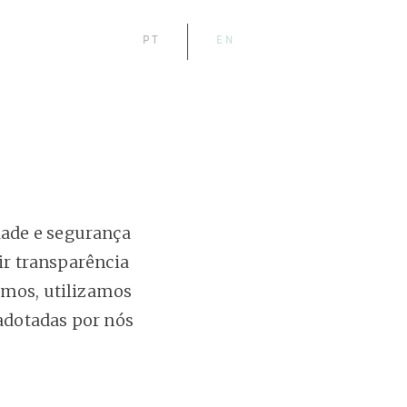
PT
EN
dade e segurança
ir transparência
amos, utilizamos
adotadas por nós