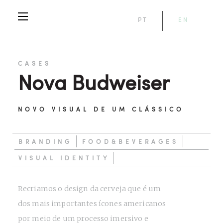
PT
EN
CASES
Nova Budweiser
NOVO VISUAL DE UM CLÁSSICO
BRANDING
FOOD&BEVERAGES
VISUAL IDENTITY
Recriamos o design da cerveja que é um
dos mais importantes ícones americanos
por meio de um processo imersivo e