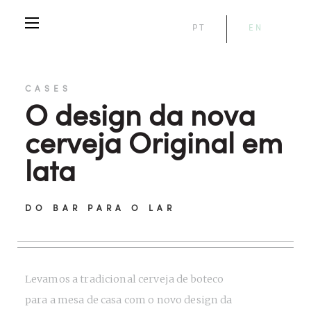
PT
EN
CASES
O design da nova
cerveja Original em
lata
DO BAR PARA O LAR
Levamos a tradicional cerveja de boteco
para a mesa de casa com o novo design da