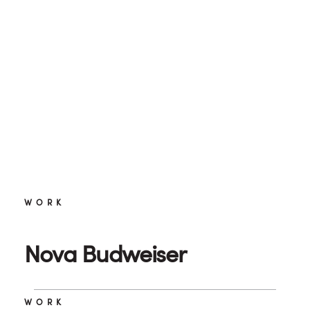
PEER2BEER
Assine a Newsletter e receba novidades sobre
inovação e negócios pela lente do design
sales@questtono.com
SP: +55 11 3875 5552