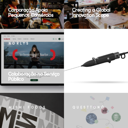
Corporação Apoia
Creating a Global
Pequenos Comércios
Innovation Scope
NORLYS
ZSQUARE MEDICAL
Colaboração no Serviço
Medical, Modular, Multi-
Público
procedural
MISMI FOODS
QUESTTONÓ