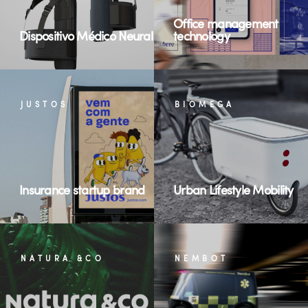
Office management
Dispositivo Médico Neural
technology
JUSTOS
BIOMEGA
Insurance startup brand
Urban Lifestyle Mobility
NATURA &CO
NEMBOT