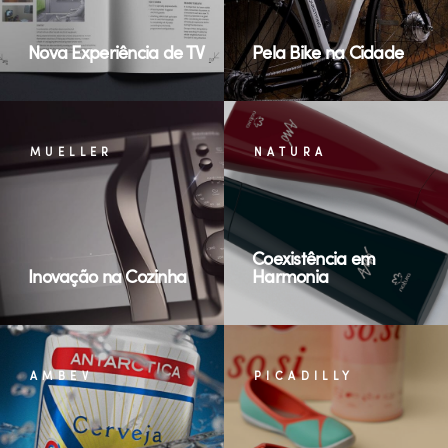
Nova Experiência de TV
Pela Bike na Cidade
MUELLER
NATURA
Coexistência em
Inovação na Cozinha
Harmonia
AMBEV
PICADILLY