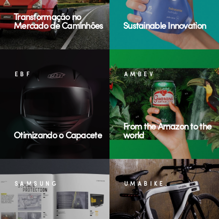
Transformação no
Mercado de Caminhões
Sustainable Innovation
EBF
AMBEV
From the Amazon to the
Otimizando o Capacete
world
SAMSUNG
UMABIKE.