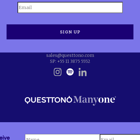
sales@questtono.com
SP: +55 11 3875 5552
eive