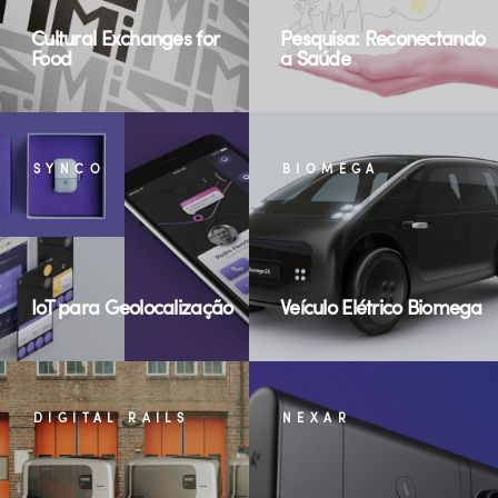
Cultural Exchanges for
Pesquisa: Reconectando
Food
a Saúde
SYNCO
BIOMEGA
IoT para Geolocalização
Veículo Elétrico Biomega
DIGITAL RAILS
NEXAR