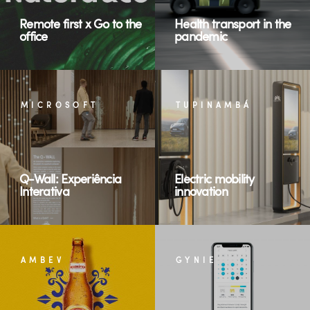
Remote first x Go to the
Health transport in the
office
pandemic
MICROSOFT
TUPINAMBÁ
Q-Wall: Experiência
Electric mobility
Interativa
innovation
AMBEV
GYNIE