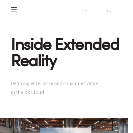
PT
EN
Inside Extended
Reality
Defining enterprise and consumer value
in the XR Cloud