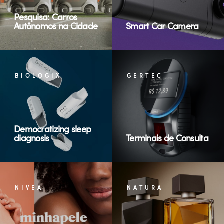
Pesquisa: Carros
Autônomos na Cidade
Smart Car Camera
BIOLOGIX
GERTEC
Democratizing sleep
diagnosis
Terminais de Consulta
NIVEA
NATURA