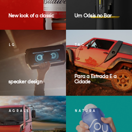
New look of a classic
Um Oásis no Bar
LG
TAC
Para a Estrada E a
speaker design
Cidade
AGRALE
NATURA