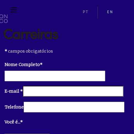
PT
EN
Carreiras
*
campos obrigatórios
Nome Completo*
E-mail *
Telefone
Você é...*