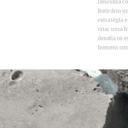
Descubra c
Boticário u
estratégia 
criar uma f
desafia os 
homem con