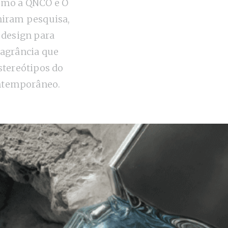
omo a QNCO e O
niram pesquisa,
e design para
ragrância que
estereótipos do
temporâneo.