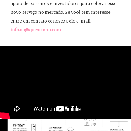
apoio de parceiros e investidores para colocar esse
novo serviço no mercado.
Se você tem interesse,
entre em contato conosco pelo e-mail
info.sp@questtono.com
.