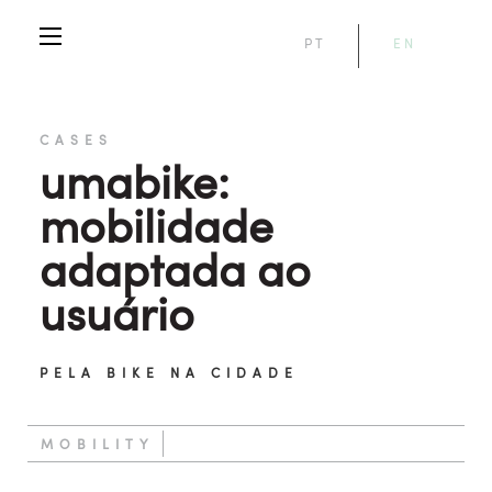
PT
EN
CASES
umabike:
mobilidade
adaptada ao
usuário
PELA BIKE NA CIDADE
MOBILITY