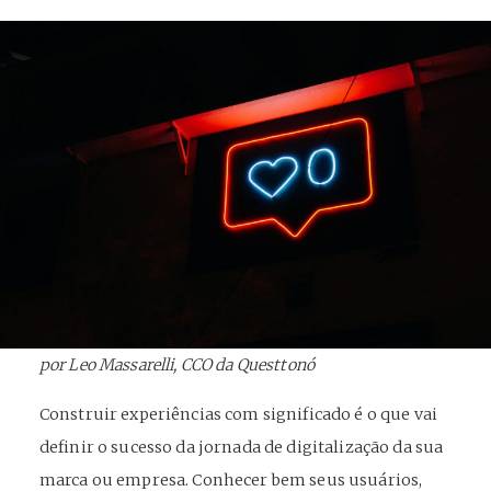
por Leo Massarelli, CCO da Questtonó
Construir experiências com significado é o que vai
definir o sucesso da jornada de digitalização da sua
marca ou empresa. Conhecer bem seus usuários,