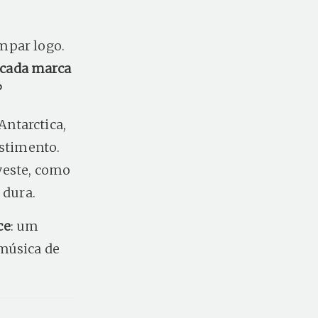
mpar logo.
cada marca
?
ntarctica,
estimento.
veste, como
 dura.
ce
: um
 música de