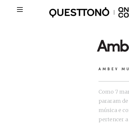
Ambe
AMBEV MU
Como 7 mar
pararam de
música e c
pertencer a