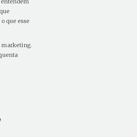
 e entendem
 que
 o que esse
 marketing.
equenta