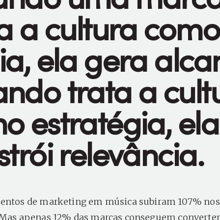
ta a cultura como
ia, ela gera alca
ndo trata a cult
o estratégia, ela
trói relevância.
mentos de marketing em música subiram 107% nos
 Mas apenas 12% das marcas conseguem converter