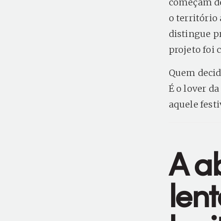
começam de 
o territóri
distingue p
projeto foi 
Quem decide
É o lover da
aquele fest
A a
lent