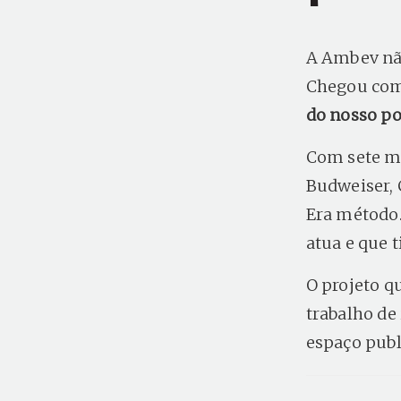
A Ambev não
Chegou com 
do nosso po
Com sete ma
Budweiser, 
Era método.
atua e que 
O projeto q
trabalho de
espaço publ