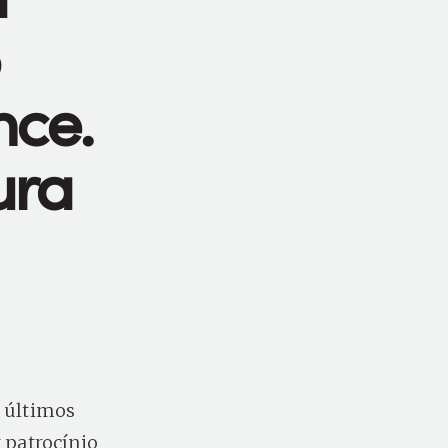
nce.
ura
 últimos
 patrocínio