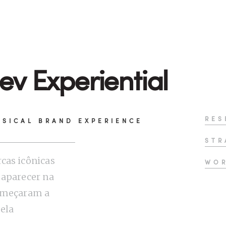
v Experiential
RES
SICAL BRAND EXPERIENCE
STR
cas icônicas
WO
 aparecer na
omeçaram a
 ela