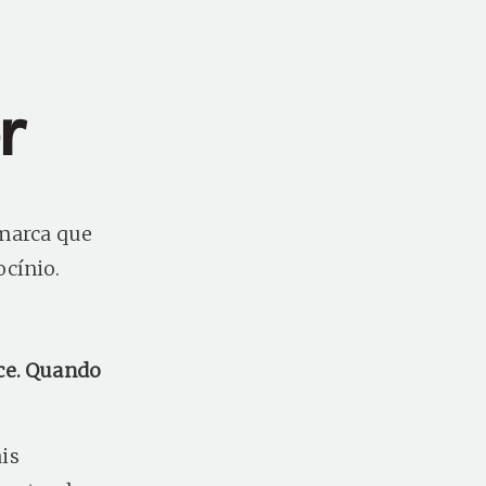
r
 marca que
ocínio.
ce. Quando
is