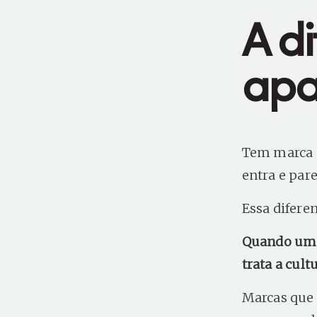
A d
apa
Tem marca q
entra e par
Essa diferen
Quando uma 
trata a cult
Marcas que 