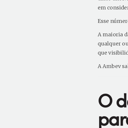
em conside
Esse número 
A maioria d
qualquer ou
que visibili
A Ambev sab
O d
par