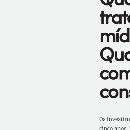
tra
míd
Qua
com
cons
Os investi
cinco anos.