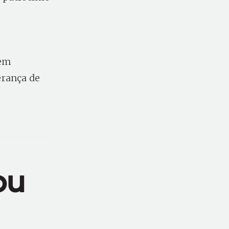
 em
erança de
ou