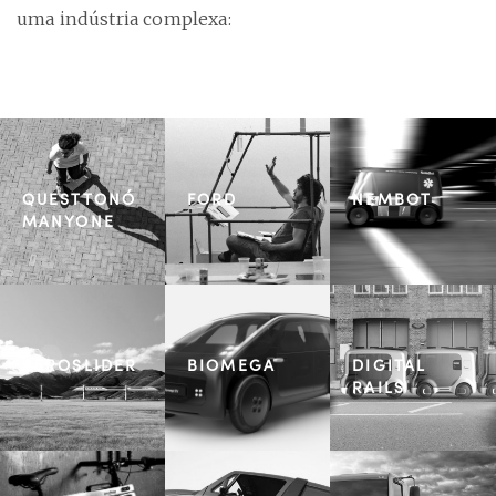
uma indústria complexa:
QUESTTONÓ
FORD
NEMBOT
MANYONE
AEROSLIDER
BIOMEGA
DIGITAL
RAILS